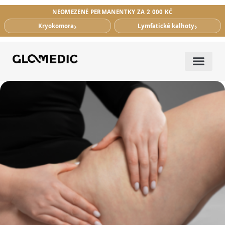
NEOMEZENÉ PERMANENTKY ZA 2 000 KČ
›
›
Kryokomora
Lymfatické kalhoty