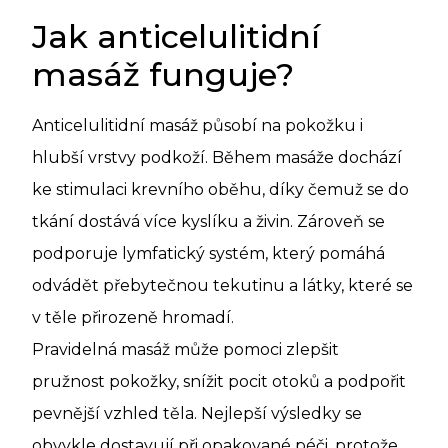
Jak anticelulitidní
masáž funguje?
Anticelulitidní masáž působí na pokožku i
hlubší vrstvy podkoží. Během masáže dochází
ke stimulaci krevního oběhu, díky čemuž se do
tkání dostává více kyslíku a živin. Zároveň se
podporuje lymfatický systém, který pomáhá
odvádět přebytečnou tekutinu a látky, které se
v těle přirozeně hromadí.
Pravidelná masáž může pomoci zlepšit
pružnost pokožky, snížit pocit otoků a podpořit
pevnější vzhled těla. Nejlepší výsledky se
obvykle dostavují při opakované péči, protože