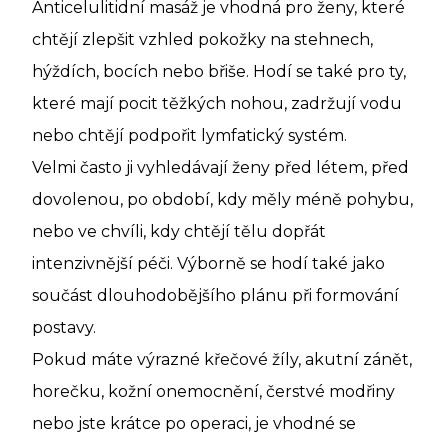
Anticelulitidní masáž je vhodná pro ženy, které
chtějí zlepšit vzhled pokožky na stehnech,
hýždích, bocích nebo břiše. Hodí se také pro ty,
které mají pocit těžkých nohou, zadržují vodu
nebo chtějí podpořit lymfatický systém.
Velmi často ji vyhledávají ženy před létem, před
dovolenou, po období, kdy měly méně pohybu,
nebo ve chvíli, kdy chtějí tělu dopřát
intenzivnější péči. Výborně se hodí také jako
součást dlouhodobějšího plánu při formování
postavy.
Pokud máte výrazné křečové žíly, akutní zánět,
horečku, kožní onemocnění, čerstvé modřiny
nebo jste krátce po operaci, je vhodné se